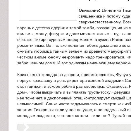
Описание:
16-летний Тихи
священника и потому куда
сверхъестественному. Воз
парень с детства одержим темой зомби, возвращения из 
фильмы, мангу, фигурки и даже мечтает жить с… ну, вы п
считают Тихиро суровым неформалом, а кузина Ранко нах
романтичным. Вот только нелепая гибель домашнего кота
оживить любимца тайным зельем из древнего манускрипта. 
честном аниме юному некроманту надо тренироваться, что
заброшенном доме. И вот однажды начинающему чернок
Крик шел от колодца во дворе и, присмотревшись, Фуруя 
первую красавицу и дочь директора женской академии Сан
стал таиться, и вскоре ребята разговорились. Оказалось,
дом», чтобы выкричать и выплакать грусть-тоску «девушк
нее тоже нет, а деспотичный отец контролирует каждый ша
невыносимой. Санка часто задумывалась о смерти как из
занятия Тихиро вызвали у нее не ужас, а неподдельный ин
молодым людям то, чего они хотели… или нет? Пускай те