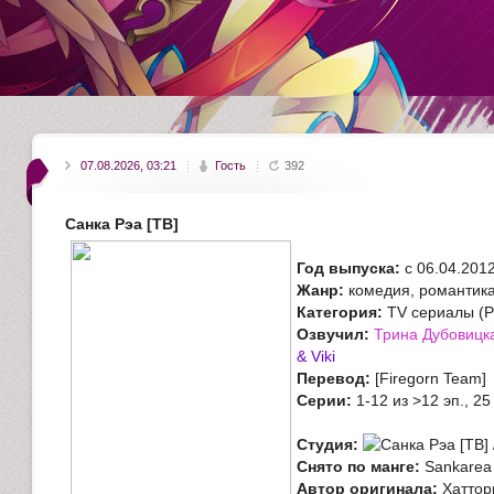
07.08.2026, 03:21
Гость
392
Санка Рэа [ТВ]
Год выпуска:
c 06.04.201
Жанр:
комедия, романтик
Категория:
TV сериалы (Ру
Озвучил:
Трина Дубовицка
& Viki
Перевод:
[Firegorn Team]
Серии:
1-12 из >12 эп., 25
Студия:
Снято по манге:
Sankarea
Автор оригинала:
Хаттор