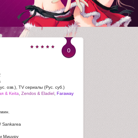
0
1
2
3
2
а
4
с. озв.), TV сериалы (Рус. суб.)
я & Keita
,
Zendos & Eladiel
,
Faraway
5
 мин.
и Мицуру