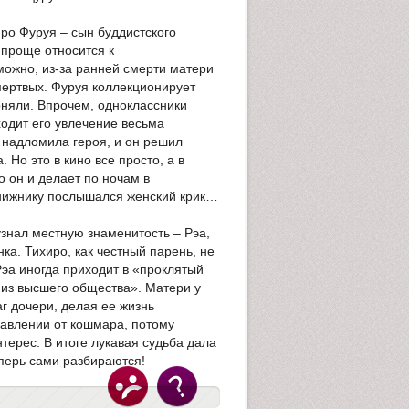
ро Фуруя – сын буддистского
 проще относится к
можно, из-за ранней смерти матери
мертвых. Фуруя коллекционирует
оняли. Впрочем, одноклассники
одит его увлечение весьма
 надломила героя, и он решил
Но это в кино все просто, а в
 он и делает по ночам в
нижнику послышался женский крик…
узнал местную знаменитость – Рэа,
ка. Тихиро, как честный парень, не
 Рэа иногда приходит в «проклятый
и из высшего общества». Матери у
г дочери, делая ее жизнь
бавлении от кошмара, потому
терес. В итоге лукавая судьба дала
перь сами разбираются!