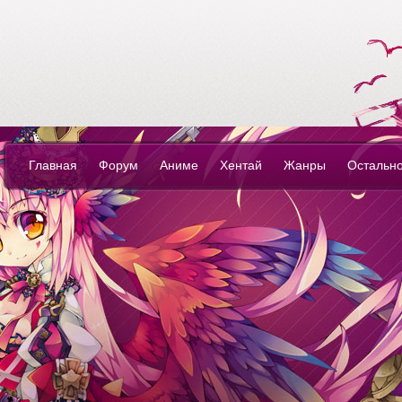
YouSite - look an
anime-love own
life...
Главная
Форум
Аниме
Хентай
Жанры
Остальн