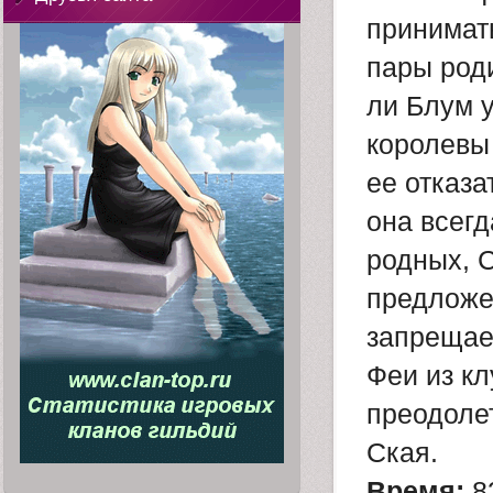
принимат
пары род
ли Блум у
королевы
ее отказа
она всегд
родных, С
предложен
запрещает
Феи из к
преодолет
Ская.
Время:
8