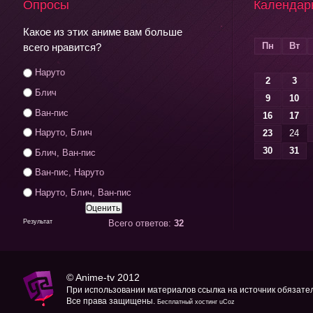
Опросы
Календар
Какое из этих аниме вам больше
Пн
Вт
всего нравится?
Наруто
2
3
Блич
9
10
Ван-пис
16
17
Наруто, Блич
23
24
30
31
Блич, Ван-пис
Ван-пис, Наруто
Наруто, Блич, Ван-пис
Результат
Всего ответов:
32
©
Anime-tv
2012
При использовании материалов ссылка на источник обязате
Все права защищены.
Бесплатный хостинг
uCoz