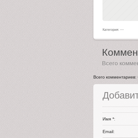
Категория: ---
Коммен
Всего комме
Всего комментариев
:
Добави
Имя *:
Email: