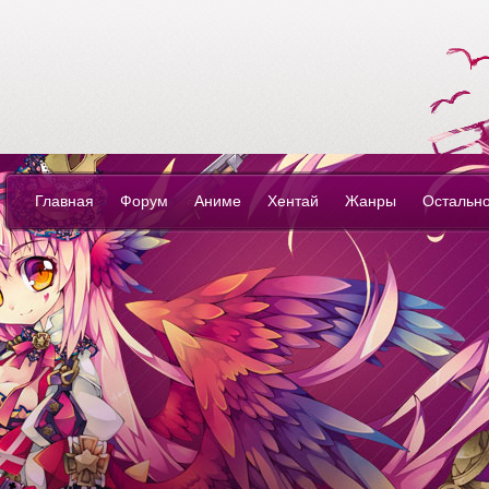
YouSite - look an
anime-love own
life...
Главная
Форум
Аниме
Хентай
Жанры
Остальн