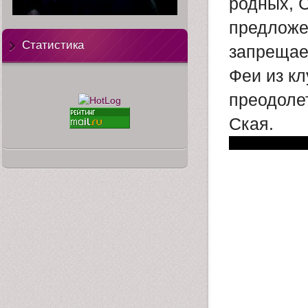
родных, С
предложен
Статистика
запрещает
Феи из к
преодолет
Ская.