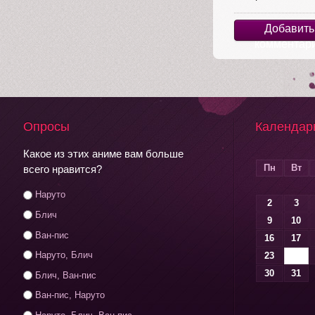
Добавить
комментар
Опросы
Календар
Какое из этих аниме вам больше
Пн
Вт
всего нравится?
Наруто
2
3
Блич
9
10
Ван-пис
16
17
Наруто, Блич
23
24
30
31
Блич, Ван-пис
Ван-пис, Наруто
Наруто, Блич, Ван-пис