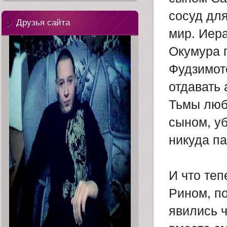
сосуд дл
Друзья сайта
мир. Иер
Окумура 
Фудзимото
отдавать 
Тьмы люб
сыном, уб
никуда па
И что теп
Рином, п
явились ч