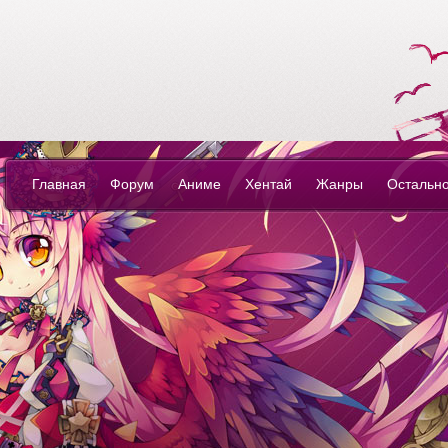
YouSite - look an
anime-love own
life...
Главная
Форум
Аниме
Хентай
Жанры
Остальн