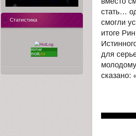
вместо с
стать… од
Статистика
смогли у
итоге Ри
Истинного
для серь
молодому 
сказано: 