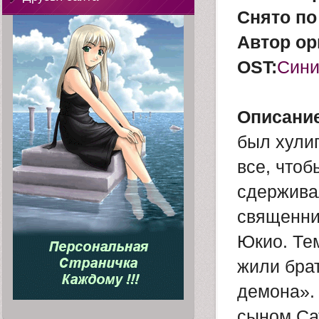
Снято по
Автор ор
OST:
Сини
Описание
был хули
все, чтоб
сдержива
священни
Юкио. Тем
жили брат
демона». 
сыном Са