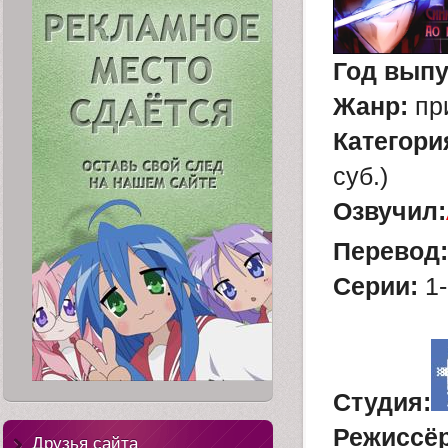
Год выпу
Жанр:
при
Категор
и
суб.)
Озвуч
ил:
Перевод:
Серии:
1-
Студия:
Режиссёр
Друзья сайта